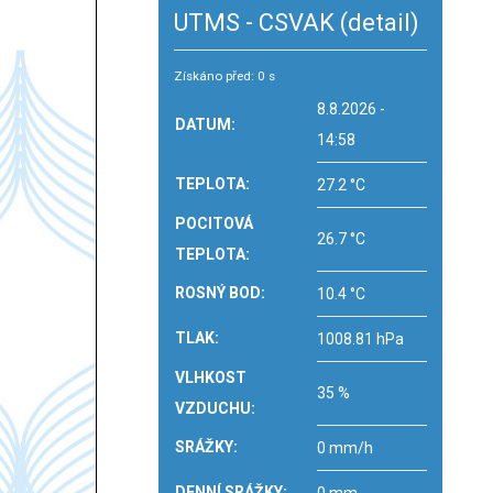
UTMS - CSVAK
(detail)
Získáno před: 0 s
8.8.2026 -
DATUM:
14:58
TEPLOTA:
27.2 °C
POCITOVÁ
26.7 °C
TEPLOTA:
ROSNÝ BOD:
10.4 °C
TLAK:
1008.81 hPa
VLHKOST
35 %
VZDUCHU:
SRÁŽKY:
0 mm/h
DENNÍ SRÁŽKY: