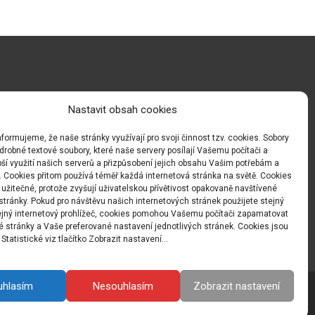
Nastavit obsah cookies
formujeme, že naše stránky využívají pro svoji činnost tzv. cookies. Sobory
drobné textové soubory, které naše servery posílají Vašemu počítači a
ší využití našich serverů a přizpůsobení jejich obsahu Vašim potřebám a
. Cookies přitom používá téměř každá internetová stránka na světě. Cookies
užitečné, protože zvyšují uživatelskou přívětivost opakovaně navštívené
stránky. Pokud pro návštěvu našich internetových stránek použijete stejný
tejný internetový prohlížeč, cookies pomohou Vašemu počítači zapamatovat
é stránky a Vaše preferované nastavení jednotlivých stránek. Cookies jsou
Statistické viz tlačítko Zobrazit nastavení...
uhlasím
Nesouhlasím
Zobrazit nastavení
Powered by WordPress
, Designed and Developed by
templatesnext