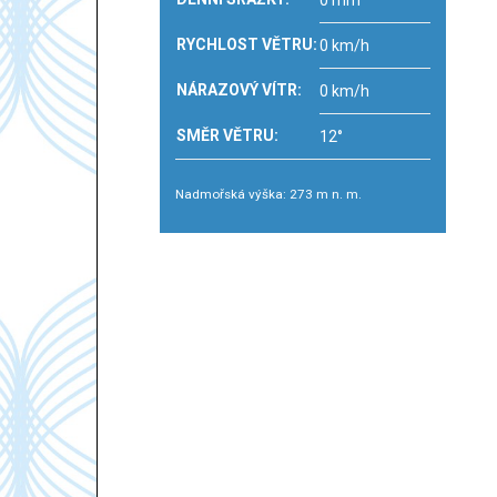
0 mm
RYCHLOST VĚTRU:
0 km/h
NÁRAZOVÝ VÍTR:
0 km/h
SMĚR VĚTRU:
12°
Nadmořská výška: 273 m n. m.