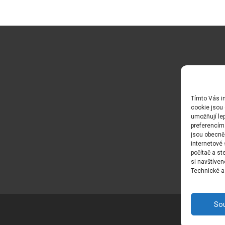
Tímto Vás in
cookie jsou 
umožňují lep
preferencím
jsou obecně 
internetové 
počítač a s
si navštíven
Technické a 
So