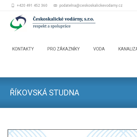
+420 491 452 360
podatelna@ceskoskalickevodarny.cz
Skip
to
KONTAKTY
PRO ZÁKAZNÍKY
VODA
KANALIZ
content
ŘÍKOVSKÁ STUDNA