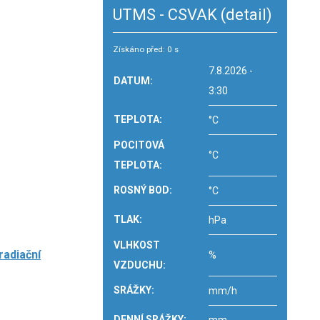
UTMS - CSVAK
(detail)
Získáno před: 0 s
7.8.2026 -
DATUM:
3:30
TEPLOTA:
°C
POCITOVÁ
°C
TEPLOTA:
ROSNÝ BOD:
°C
TLAK:
hPa
VLHKOST
radiační
%
VZDUCHU:
SRÁŽKY:
mm/h
DENNÍ SRÁŽKY: