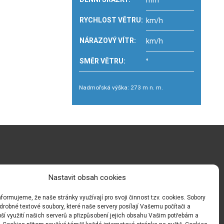
mm
RYCHLOST VĚTRU:
km/h
NÁRAZOVÝ VÍTR:
km/h
SMĚR VĚTRU:
°
Nadmořská výška: 273 m n. m.
Nastavit obsah cookies
formujeme, že naše stránky využívají pro svoji činnost tzv. cookies. Sobory
drobné textové soubory, které naše servery posílají Vašemu počítači a
ší využití našich serverů a přizpůsobení jejich obsahu Vašim potřebám a