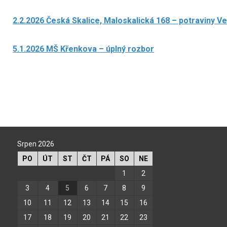
2.2.2026 Česká Skalice, Maloskalická 168 – potraviny V
5.1.2026 MŠ Křenkova – úplný rozbor
Srpen 2026
PO
ÚT
ST
ČT
PÁ
SO
NE
1
2
3
4
5
6
7
8
9
10
11
12
13
14
15
16
17
18
19
20
21
22
23