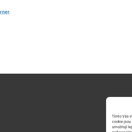
erner
Tímto Vás in
cookie jsou 
umožňují lep