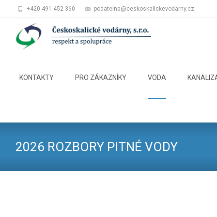
+420 491 452 360
podatelna@ceskoskalickevodarny.cz
Skip
to
KONTAKTY
PRO ZÁKAZNÍKY
VODA
KANALIZ
content
2026 ROZBORY PITNÉ VODY