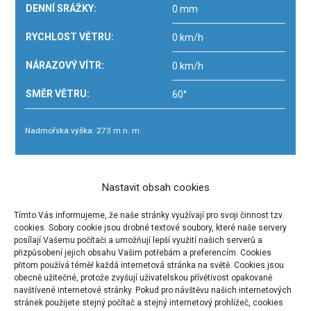
DENNÍ SRÁŽKY:
0 mm
RYCHLOST VĚTRU:
0 km/h
NÁRAZOVÝ VÍTR:
0 km/h
SMĚR VĚTRU:
60°
Nadmořská výška: 273 m n. m.
Nastavit obsah cookies
Srpen 2026
Tímto Vás informujeme, že naše stránky využívají pro svoji činnost tzv.
PO
ÚT
ST
ČT
PÁ
SO
NE
cookies. Sobory cookie jsou drobné textové soubory, které naše servery
posílají Vašemu počítači a umožňují lepší využití našich serverů a
1
2
přizpůsobení jejich obsahu Vašim potřebám a preferencím. Cookies
přitom používá téměř každá internetová stránka na světě. Cookies jsou
3
4
5
6
7
8
9
obecně užitečné, protože zvyšují uživatelskou přívětivost opakovaně
10
11
12
13
14
15
16
navštívené internetové stránky. Pokud pro návštěvu našich internetových
stránek použijete stejný počítač a stejný internetový prohlížeč, cookies
17
18
19
20
21
22
23