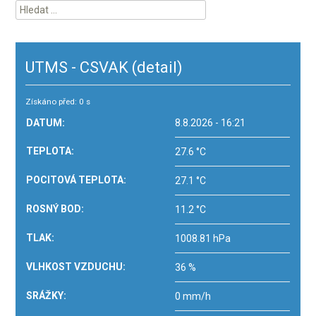
Vyhledávání
UTMS - CSVAK
(detail)
Získáno před: 0 s
DATUM:
8.8.2026 - 16:21
TEPLOTA:
27.6 °C
POCITOVÁ TEPLOTA:
27.1 °C
ROSNÝ BOD:
11.2 °C
TLAK:
1008.81 hPa
VLHKOST VZDUCHU:
36 %
SRÁŽKY:
0 mm/h