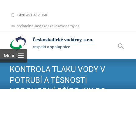
+420 491 452 360
podatelna@ceskoskalickevodarny.cz
Skip
to
Vyhledáv
content
Menu
KONTROLA TLAKU VODY V
POTRUBÍ A TĚSNOSTI
VODOVODNÍ PŘÍPOJKY PO
VODOMĚR