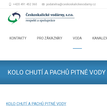
+420 491 452 360
podatelna@ceskoskalickevodarny.cz
Skip
to
KONTAKTY
PRO ZÁKAZNÍKY
VODA
KANALIZ
content
KOLO CHUTÍ A PACHŮ PITNÉ VODY
KOLO CHUTÍ A PACHŮ PITNÉ VODY