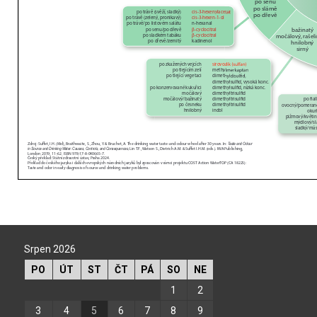
Srpen 2026
PO
ÚT
ST
ČT
PÁ
SO
NE
1
2
3
4
5
6
7
8
9