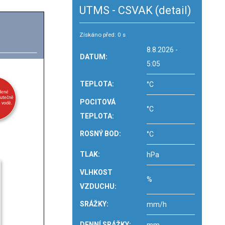
UTMS - CSVAK
(detail)
Získáno před: 0 s
8.8.2026 -
DATUM:
5:05
TEPLOTA:
°C
POCITOVÁ
°C
TEPLOTA:
ROSNÝ BOD:
°C
TLAK:
hPa
VLHKOST
%
VZDUCHU:
SRÁŽKY:
mm/h
DENNÍ SRÁŽKY: