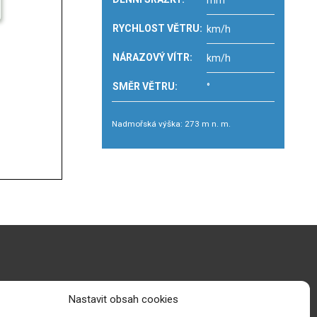
mm
RYCHLOST VĚTRU:
km/h
NÁRAZOVÝ VÍTR:
km/h
SMĚR VĚTRU:
°
Nadmořská výška: 273 m n. m.
Nastavit obsah cookies